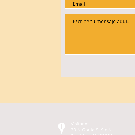
Visítanos
30 N Gould St Ste N