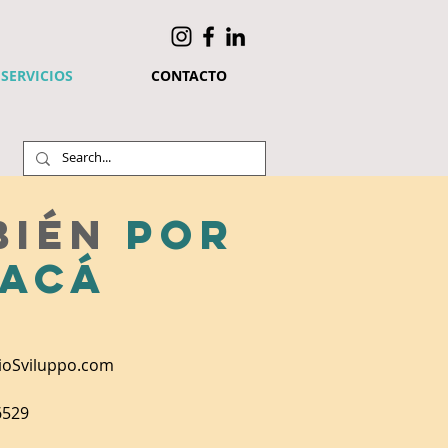
SERVICIOS
CONTACTO
bién
por
acá
ioSviluppo.com
6529