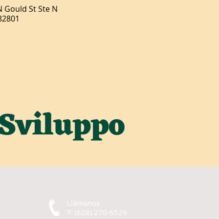
N Gould St Ste N
82801
Llámanos
T: (628) 270-6529